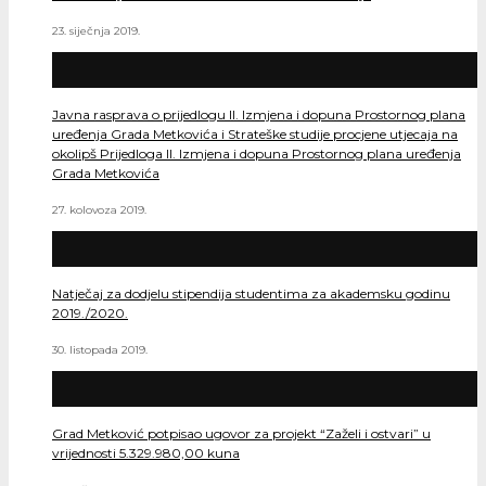
23. siječnja 2019.
Javna rasprava o prijedlogu II. Izmjena i dopuna Prostornog plana
uređenja Grada Metkovića i Strateške studije procjene utjecaja na
okolipš Prijedloga II. Izmjena i dopuna Prostornog plana uređenja
Grada Metkovića
27. kolovoza 2019.
Natječaj za dodjelu stipendija studentima za akademsku godinu
2019./2020.
30. listopada 2019.
Grad Metković potpisao ugovor za projekt “Zaželi i ostvari” u
vrijednosti 5.329.980,00 kuna