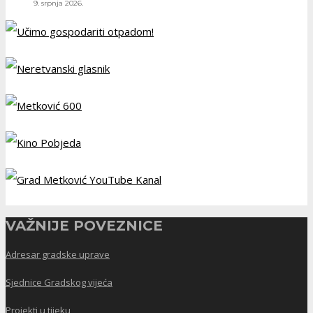
9. srpnja 2026.
VAŽNIJE POVEZNICE
Adresar gradske uprave
Sjednice Gradskog vijeća
Projekti u tijeku