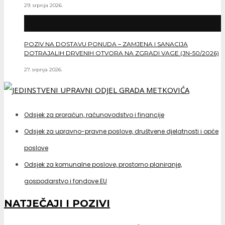
29. srpnja 2026.
POZIV NA DOSTAVU PONUDA – ZAMJENA I SANACIJA
DOTRAJALIH DRVENIH OTVORA NA ZGRADI VAGE (JN-50/2026)
27. srpnja 2026.
Odsjek za proračun, računovodstvo i financije
Odsjek za upravno-pravne poslove, društvene djelatnosti i opće
poslove
Odsjek za komunalne poslove, prostorno planiranje,
gospodarstvo i fondove EU
NATJEČAJI I POZIVI