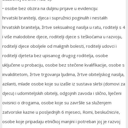
• osobe bez obzira na duljinu prijave u evidenciju:
hrvatski branitelji, djeca i supružnici poginulih i nestalih
hrvatskih branitelja, žrtve seksualnog nasilja u ratu, roditelji s 4
i više malodobne djece, roditelji djece s teškoćama u razvoju,
roditelji djece oboljele od malignih bolesti, roditelji udovci i
roditelji djeteta bez upisanog drugog roditelja, osobe
uključene u probaciju, osobe bez stečene kvalifikacije, osobe s
invaliditetom, žrtve trgovanja ljudima, žrtve obiteljskog nasilja,
azilanti, mlade osobe koje su izašle iz sustava skrbi (domovi za
djecu) i udomiteljskih obitelji, odgojnih zavoda i slično, liječeni
ovisnici o drogama, osobe koje su završile sa služenjem
zatvorske kazne u posljednjih 6 mjeseci, Romi, beskućnici/e,
osobe koje pripadaju etničkoj manjini i potreban joj je razvoj