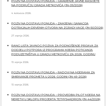
POZIV NA DOSTAVU PONUDA – GRAĐENJE JAVNE RASVJETE
NA PODRUČJU GRADA METKOVIĆA (JN-09/2026)
4. kolovoza 2026.
POZIV NA DOSTAVU PONUDA – ZAMJENA I SANACIJA
DOTRAJALIH DRVENIH OTVORA NA ZGRADI VAGE (JN-50/2026)
27. srpnja 2026.
RANG LISTA JAVNOG POZIVA ZA PODNOŠENJE PRIJAVA ZA
DODJELU POTPORA IZ PROGRAMA MJERA POTICANJA
PODUZETNIŠTVA U GRADU METKOVIĆU ZA 2026. GODINU
13. srpnja 2026.
POZIV NA DOSTAVU PONUDA – RADOVI NA MJERAMA ZA
SMIRIVANJE PROMETA U 2026. GODINI (JN-49-2026)
13. srpnja 2026.
POZIV NA DOSTAVU PONUDA – PROVEDBA PILOT MJERA NA
NERETVI U SKLOPU PROJEKTA TETHYS4ADRION (JN-44/2026)