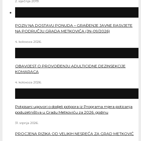
2. siječnja 2019.
POZIV NA DOSTAVU PONUDA – GRAĐENJE JAVNE RASVJETE
NA PODRUČJU GRADA METKOVIĆA (JN-09/2026)
4. kolovoza 2026.
OBAVIJEST O PROVOĐENJU ADULTICIDNE DEZINSEKCIJE
KOMARACA
4. kolovoza 2026.
Potpisani ugovori o dodjeli potpora iz Programa mjera poticanja
poduzetništva u Gradu Metkoviću za 2026. godinu
31. srpnja 2026.
PROCJENA RIZIKA OD VELIKIH NESREĆA ZA GRAD METKOVIĆ