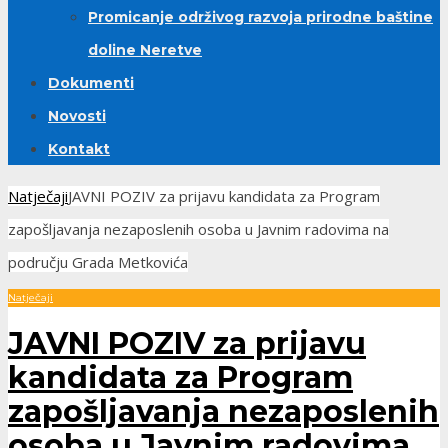
Promicanje održivog razvoja prirodne baštine
doline Neretve
Dokumenti
Novosti
Kontakt
Natječaji
JAVNI POZIV za prijavu kandidata za Program
zapošljavanja nezaposlenih osoba u Javnim radovima na
području Grada Metkovića
Natječaji
JAVNI POZIV za prijavu
kandidata za Program
zapošljavanja nezaposlenih
osoba u Javnim radovima