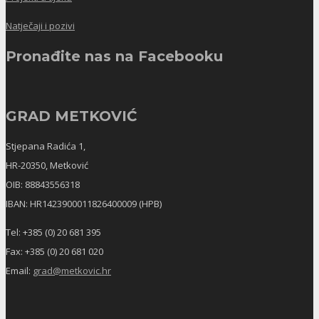
Natječaji i pozivi
Pronađite nas na Facebooku
GRAD METKOVIĆ
Stjepana Radića 1,
HR-20350, Metković
OIB: 88843556318
IBAN: HR1423900011826400009 (HPB)
Tel: +385 (0) 20 681 395
Fax: +385 (0) 20 681 020
Email:
grad@metkovic.hr