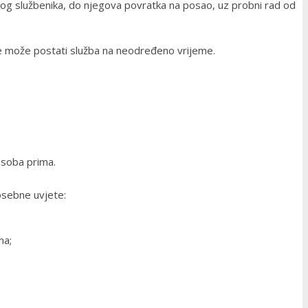
utnog službenika, do njegova povratka na posao, uz probni rad od
e može postati služba na neodređeno vrijeme.
osoba prima.
posebne uvjete:
ma;