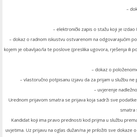
– dok
– elektronički zapis o stažu koji je izda
– dokaz o radnom iskustvu ostvarenom na odgovarajućim poslov
kojem je obavljao/la te poslove (preslika ugovora, rješenja il
– dokaz o položenome 
– vlastoručno potpisanu izjavu da za prijam u službu ne 
– uvjerenje nadležno
Urednom prijavom smatra se prijava koja sadrži sve podatke i 
smatra s
Kandidat koji ima pravo prednosti kod prijma u službu prem
uvjetima. Uz prijavu na oglas dužan/na je priložiti sve dokaze 