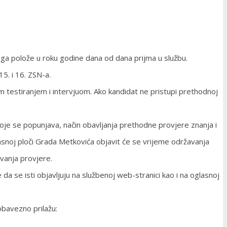
ga polože u roku godine dana od dana prijma u službu.
15. i 16. ZSN-a.
m testiranjem i intervjuom. Ako kandidat ne pristupi prethodnoj
je se popunjava, način obavljanja prethodne provjere znanja i
lasnoj ploči Grada Metkovića objavit će se vrijeme održavanja
vanja provjere.
da se isti objavljuju na službenoj web-stranici kao i na oglasnoj
obavezno prilažu: