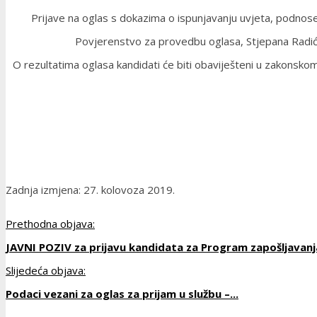
Prijave na oglas s dokazima o ispunjavanju uvjeta, podnos
Povjerenstvo za provedbu oglasa, Stjepana Radića 
O rezultatima oglasa kandidati će biti obaviješteni u zakonsko
Zadnja izmjena: 27. kolovoza 2019.
Prethodna objava:
JAVNI POZIV za prijavu kandidata za Program zapošljavanja
Slijedeća objava:
Podaci vezani za oglas za prijam u službu –...