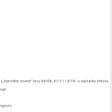
i („Narodne novine“ broj 86/08, 61/11 i 4/18- u nastavku teksta:
suje
 mjesto: