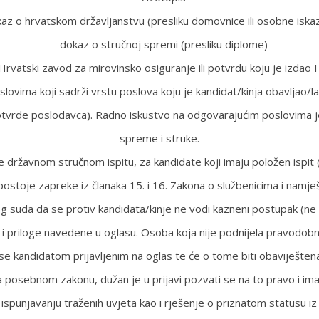
az o hrvatskom državljanstvu (presliku domovnice ili osobne iska
– dokaz o stručnoj spremi (presliku diplome)
o Hrvatski zavod za mirovinsko osiguranje ili potvrdu koju je izda
ima koji sadrži vrstu poslova koju je kandidat/kinja obavljao/la,
i potvrde poslodavca). Radno iskustvo na odgovarajućim poslovim
spreme i struke.
državnom stručnom ispitu, za kandidate koji imaju položen ispit 
postoje zapreke iz članaka 15. i 16. Zakona o službenicima i namješ
g suda da se protiv kandidata/kinje ne vodi kazneni postupak (ne 
priloge navedene u oglasu. Osoba koja nije podnijela pravodobnu i
e kandidatom prijavljenim na oglas te će o tome biti obaviješten
a posebnom zakonu, dužan je u prijavi pozvati se na to pravo i 
o ispunjavanju traženih uvjeta kao i rješenje o priznatom statusu 