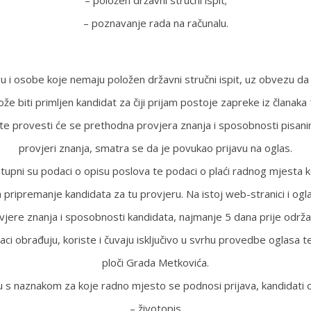
– položen državni stručni ispit;
– poznavanje rada na računalu.
 i osobe koje nemaju položen državni stručni ispit, uz obvezu da 
e biti primljen kandidat za čiji prijam postoje zapreke iz članaka 
jete provesti će se prethodna provjera znanja i sposobnosti pisani
provjeri znanja, smatra se da je povukao prijavu na oglas.
pni su podaci o opisu poslova te podaci o plaći radnog mjesta ko
za pripremanje kandidata za tu provjeru. Na istoj web-stranici i og
jere znanja i sposobnosti kandidata, najmanje 5 dana prije održa
 obrađuju, koriste i čuvaju isključivo u svrhu provedbe oglasa te 
ploči Grada Metkovića.
u s naznakom za koje radno mjesto se podnosi prijava, kandidati 
– životopis