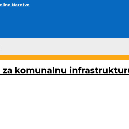
doline Neretve
u
ik za komunalnu infrastruktu