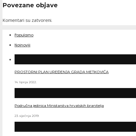
Povezane objave
Komentari su zatvoreni.
Popularno
Najnoviji
PROSTORNI PLAN UREĐENJA GRADA METKOVIĆA
14. lipnja 2022.
Područna jedinica Ministarstva hrvatskih branitelja
23. siječnja 2019.