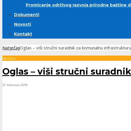
Promicanje održivog razvoja prirodne baštine 
Dokumenti
Novosti
Kontakt
Natječaji
Oglas – viši stručni suradnik za komunalnu infrastruktur
Natječaji
Oglas – viši stručni suradn
27. kolovoza 2019.