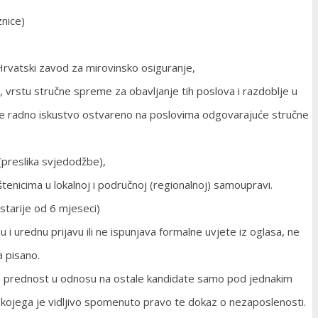
znice)
o Hrvatski zavod za mirovinsko osiguranje,
 vrstu stručne spreme za obavljanje tih poslova i razdoblje u
a je radno iskustvo ostvareno na poslovima odgovarajuće stručne
(preslika svjedodžbe),
tenicima u lokalnoj i područnoj (regionalnoj) samoupravi.
starije od 6 mjeseci)
 urednu prijavu ili ne ispunjava formalne uvjete iz oglasa, ne
a pisano.
ima prednost u odnosu na ostale kandidate samo pod jednakim
iz kojega je vidljivo spomenuto pravo te dokaz o nezaposlenosti.