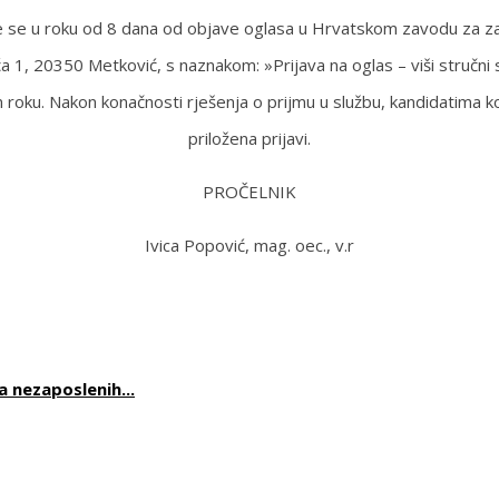
e se u roku od 8 dana od objave oglasa u Hrvatskom zavodu za za
1, 20350 Metković, s naznakom: »Prijava na oglas – viši stručni s
m roku. Nakon konačnosti rješenja o prijmu u službu, kandidatima k
priložena prijavi.
PROČELNIK
Ivica Popović, mag. oec., v.r
 nezaposlenih...