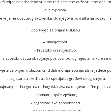
j/izvršiteljica na određeno vrijeme radi zamjene duže vrijeme ods
dva mjeseca.
e vrijeme odsutnog službenika, do njegova povratka na posao, n
Opći uvjeti za prijam u službu:
– punoljetnost,
– hrvatsko državljanstvo,
na sposobnost za obavljanje poslova radnog mjesta na koje se 
jeta za prijam u službu, kandidati moraju ispunjavati i sljedeće 
– magistar struke ili stručni specijalist građevinskog smjera,;
najmanje jedna godina radnog iskustva na odgovarajućim poslovi
– komunikacijske vještine;
– organizacijske sposobnosti;