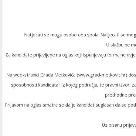
Natjecati se mogu osobe oba spola. Natjecati se mogu
U službu ne mož
Za kandidate prijavljene na oglas koji ispunjavaju formalne uv
Na web-stranici Grada Metkovića (www.grad-metkovic.hr) dostu
sposobnosti kandidata i iz kojeg područja, te pravni izvori 
prethodne prov
Prijavom na oglas smatra se da je kandidat suglasan da se podaci
Uz pisanu prijav