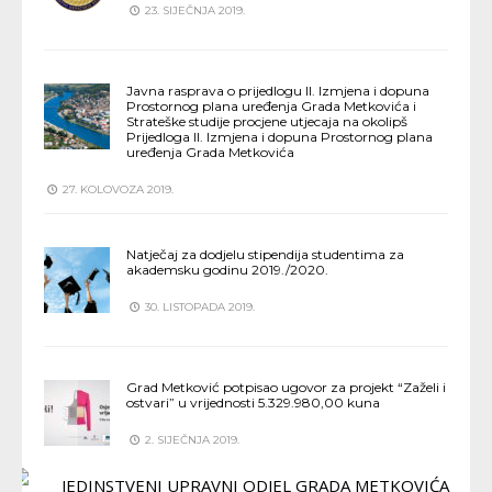
23. SIJEČNJA 2019.
Javna rasprava o prijedlogu II. Izmjena i dopuna
Prostornog plana uređenja Grada Metkovića i
Strateške studije procjene utjecaja na okolipš
Prijedloga II. Izmjena i dopuna Prostornog plana
uređenja Grada Metkovića
27. KOLOVOZA 2019.
Natječaj za dodjelu stipendija studentima za
akademsku godinu 2019./2020.
30. LISTOPADA 2019.
Grad Metković potpisao ugovor za projekt “Zaželi i
ostvari” u vrijednosti 5.329.980,00 kuna
2. SIJEČNJA 2019.