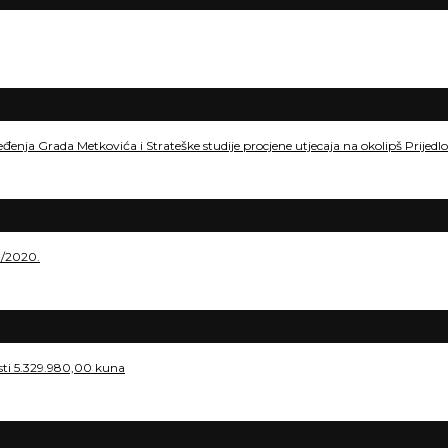
eđenja Grada Metkovića i Strateške studije procjene utjecaja na okolipš Prije
./2020.
osti 5.329.980,00 kuna