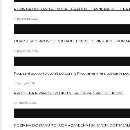
POZIV NA DOSTAVU PONUDA – GRAĐENJE JAVNE RASVJETE NA 
4. kolovoza 2026.
OBAVIJEST O PROVOĐENJU ADULTICIDNE DEZINSEKCIJE KOMA
4. kolovoza 2026.
Potpisani ugovori o dodjeli potpora iz Programa mjera poticanja po
31. srpnja 2026.
PROCJENA RIZIKA OD VELIKIH NESREĆA ZA GRAD METKOVIĆ
29. srpnja 2026.
POZIV NA DOSTAVU PONUDA – ZAMJENA I SANACIJA DOTRAJALI