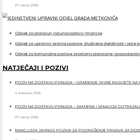
27. srpnja 2026.
Odsjek za proračun, računovodstvo i financije
Odsjek za upravno-pravne poslove, društvene djelatnosti i opće 
Odsjek za komunalne poslove, prostorno planiranje, gospodarstvo
NATJEČAJI I POZIVI
POZIV NA DOSTAVU PONUDA – GRAĐENJE JAVNE RASVJETE NA 
4. kolovoza 2026.
POZIV NA DOSTAVU PONUDA – ZAMJENA I SANACIJA DOTRAJALI
27. srpnja 2026.
RANG LISTA JAVNOG POZIVA ZA PODNOŠENJE PRIJAVA ZA DO