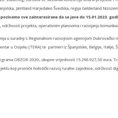
panjolska, Jämtland Härjedalen Švedska, regija Gelderland Nizoz
 pozivamo sve zainteresirane da se jave do 15.01.2023. godi
 održivosti projekta, operativnim planovima i razvijanju komunika
nija u suradnji s Regionalnom razvojnom agencijom Dubrovačko
ntar u Osijeku (TERA) te partneri iz Španjolske, Belgije, Italije, 
programa OBZOR 2020., ukupne vrijednosti 15.296.927,50 eura. Tra
tu koji promiče holistički razvoj ruralne zajednice, održivost digit