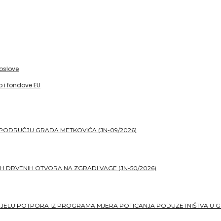
poslove
 i fondove EU
PODRUČJU GRADA METKOVIĆA (JN-09/2026)
H DRVENIH OTVORA NA ZGRADI VAGE (JN-50/2026)
DJELU POTPORA IZ PROGRAMA MJERA POTICANJA PODUZETNIŠTVA U G