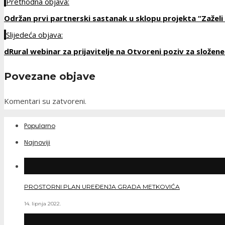
Prethodna objava:
Održan prvi partnerski sastanak u sklopu projekta “Zaželi i
Slijedeća objava:
dRural webinar za prijavitelje na Otvoreni poziv za složene.
Povezane objave
Komentari su zatvoreni.
Popularno
Najnoviji
PROSTORNI PLAN UREĐENJA GRADA METKOVIĆA
14. lipnja 2022.