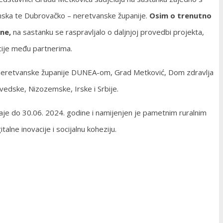
emska te Dubrovačko – neretvanske županije.
Osim o trenutno
ne,
na sastanku se raspravljalo o daljnjoj provedbi projekta,
cije među partnerima.
-neretvanske županije DUNEA-om, Grad Metković, Dom zdravlja
Švedske, Nizozemske, Irske i Srbije.
je do 30.06. 2024. godine i namijenjen je pametnim ruralnim
alne inovacije i socijalnu koheziju.