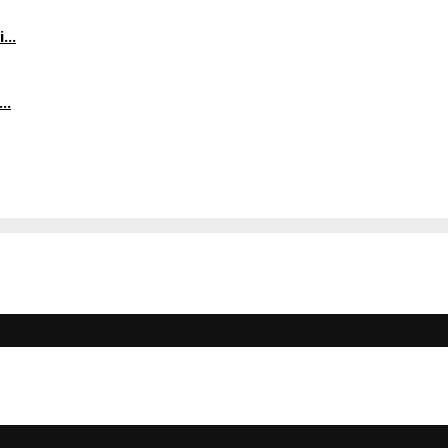
...
..