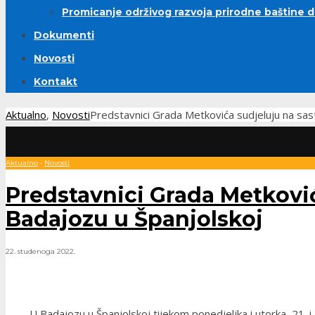
Promicanje održivog razvoja prirodne baštine 
Dokumenti
Novosti
Kontakt
Aktualno
,
Novosti
Predstavnici Grada Metkovića sudjeluju na sas
Aktualno
•
Novosti
Predstavnici Grada Metković
Badajozu u Španjolskoj
22. studenoga 2022.
U Badajozu u Španjolskoj tijekom ponedjeljka i utorka, 21.