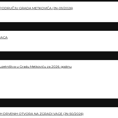
PODRUČJU GRADA METKOVIĆA (JN-09/2026)
RACA
duzetništva u Gradu Metkoviću za 2026. godinu
H DRVENIH OTVORA NA ZGRADI VAGE (JN-50/2026)