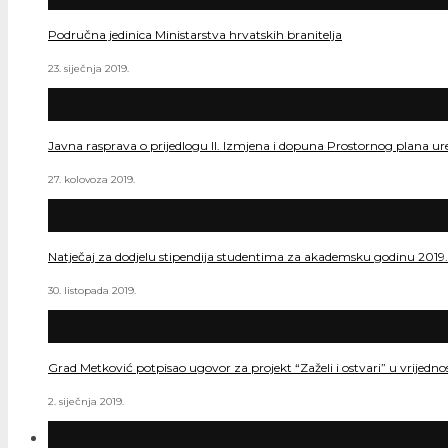
Područna jedinica Ministarstva hrvatskih branitelja
23. siječnja 2019.
Javna rasprava o prijedlogu II. Izmjena i dopuna Prostornog plana ur
27. kolovoza 2019.
Natječaj za dodjelu stipendija studentima za akademsku godinu 2019
30. listopada 2019.
Grad Metković potpisao ugovor za projekt “Zaželi i ostvari” u vrijedn
2. siječnja 2019.