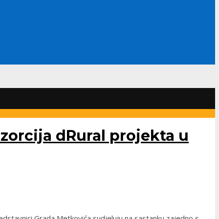
orcija dRural projekta u
redstavnici Grada Metkovića sudjeluju na sastanku zajedno s