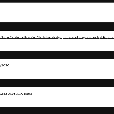
eđenja Grada Metkovića i Strateške studije procjene utjecaja na okolipš Prije
./2020.
osti 5.329.980,00 kuna