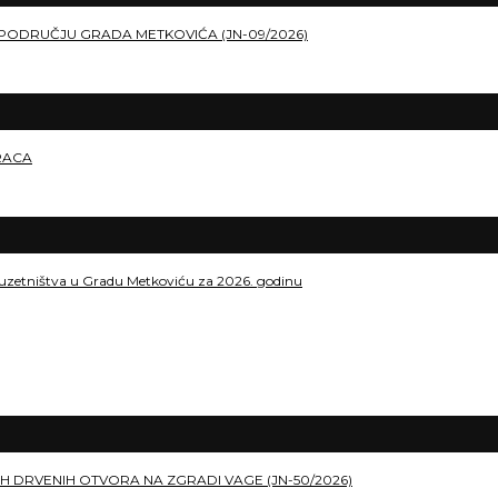
PODRUČJU GRADA METKOVIĆA (JN-09/2026)
RACA
duzetništva u Gradu Metkoviću za 2026. godinu
H DRVENIH OTVORA NA ZGRADI VAGE (JN-50/2026)