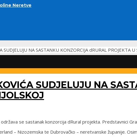
doline Neretve
 SUDJELUJU NA SASTANKU KONZORCIJA dRURAL PROJEKTA U S
KOVIĆA SUDJELUJU NA SAS
NJOLSKOJ
vnja, održava se sastanak konzorcija dRural projekta. Predstavnici G
derland – Nizozemska te Dubrovačko – neretvanske županije. Osim