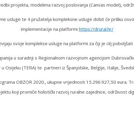
ovedbi projekta, modelima razvoj poslovanja (Canvas model), održiv
e usluge te 4 pružatelja kompleksne usluge dobit će priliku osvoj
implementacije na platformi
https://drural.hr/
vijaju svoje komplekse usluge na platformi za čiji je cilj poboljša
upanija u suradnji s Regionalnom razvojnom agencijom Dubrovač
u Osijeku (TERA) te partneri iz Španjolske, Belgije, Italije, Šveds
programa OBZOR 2020., ukupne vrijednosti 15.296.927,50 eura. Tra
tu koji promiče holistički razvoj ruralne zajednice, održivost digit