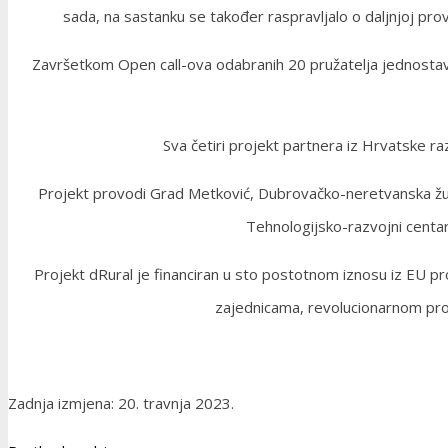
sada, na sastanku se također raspravljalo o daljnjoj pr
Završetkom Open call-ova odabranih 20 pružatelja jednostavn
Sva četiri projekt partnera iz Hrvatske raz
Projekt provodi Grad Metković, Dubrovačko-neretvanska ž
Tehnologijsko-razvojni centar 
Projekt dRural je financiran u sto postotnom iznosu iz EU 
zajednicama, revolucionarnom projek
Zadnja izmjena: 20. travnja 2023.