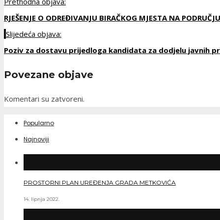
Prethodna objava:
RJEŠENJE O ODREĐIVANJU BIRAČKOG MJESTA NA PODRUČJ
Slijedeća objava:
Poziv za dostavu prijedloga kandidata za dodjelu javnih pri
Povezane objave
Komentari su zatvoreni.
Popularno
Najnoviji
PROSTORNI PLAN UREĐENJA GRADA METKOVIĆA
14. lipnja 2022.