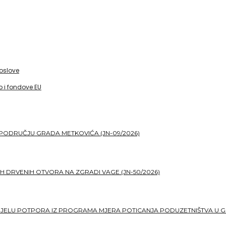
poslove
 i fondove EU
PODRUČJU GRADA METKOVIĆA (JN-09/2026)
H DRVENIH OTVORA NA ZGRADI VAGE (JN-50/2026)
DJELU POTPORA IZ PROGRAMA MJERA POTICANJA PODUZETNIŠTVA U G