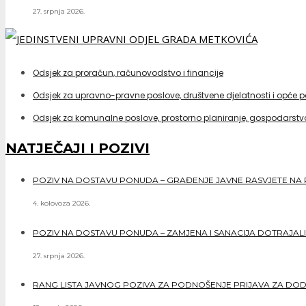
27. srpnja 2026.
Odsjek za proračun, računovodstvo i financije
Odsjek za upravno-pravne poslove, društvene djelatnosti i opće 
Odsjek za komunalne poslove, prostorno planiranje, gospodarstvo
NATJEČAJI I POZIVI
POZIV NA DOSTAVU PONUDA – GRAĐENJE JAVNE RASVJETE NA 
4. kolovoza 2026.
POZIV NA DOSTAVU PONUDA – ZAMJENA I SANACIJA DOTRAJALI
27. srpnja 2026.
RANG LISTA JAVNOG POZIVA ZA PODNOŠENJE PRIJAVA ZA DO