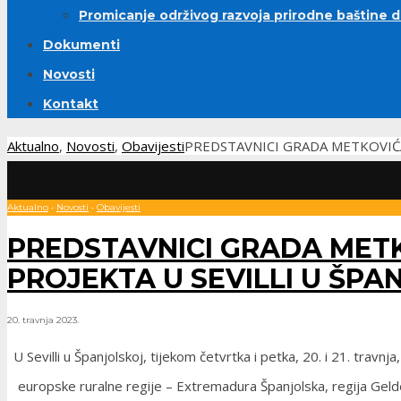
Promicanje održivog razvoja prirodne baštine 
Dokumenti
Novosti
Kontakt
Aktualno
,
Novosti
,
Obavijesti
PREDSTAVNICI GRADA METKOVIĆA
Aktualno
•
Novosti
•
Obavijesti
PREDSTAVNICI GRADA MET
PROJEKTA U SEVILLI U ŠPA
20. travnja 2023.
U Sevilli u Španjolskoj, tijekom četvrtka i petka, 20. i 21. tra
europske ruralne regije – Extremadura Španjolska, regija Gel