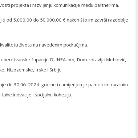
osti projekta i razvijanju komunikacije među partnerima.
iti od 5.000,00 do 50.000,00 € nakon što im završi razdoblje
ti kvalitetu života na navedenim područjima.
ko-neretvanske županije DUNEA-om, Dom zdravlja Metković,
ke, Nizozemske, Irske i Srbije.
je do 30.06. 2024. godine i namijenjen je pametnim ruralnim
alne inovacije i socijalnu koheziju.