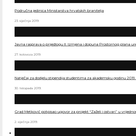
Područna jedinica Ministarstva hrvatskih branitelja
23. siječnja 2019.
Javna rasprava o prijedlogu II. Izmjena i dopuna Prostornog plana ur
27. kolovoza 2019.
Natječaj za dodjelu stipendija studentima za akademsku godinu 2019
30. listopada 2019.
Grad Metković potpisao ugovor za projekt “Zaželi i ostvari” u vrijedn
2. siječnja 2019.