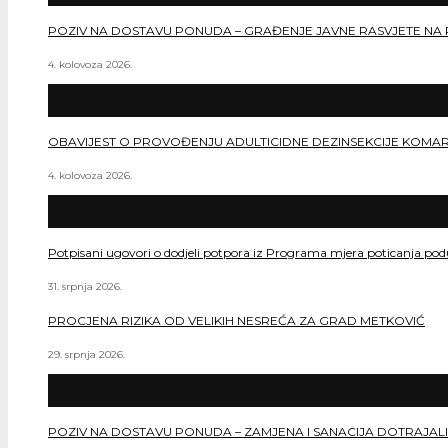
POZIV NA DOSTAVU PONUDA – GRAĐENJE JAVNE RASVJETE NA 
4. kolovoza 2026.
OBAVIJEST O PROVOĐENJU ADULTICIDNE DEZINSEKCIJE KOMA
4. kolovoza 2026.
Potpisani ugovori o dodjeli potpora iz Programa mjera poticanja po
31. srpnja 2026.
PROCJENA RIZIKA OD VELIKIH NESREĆA ZA GRAD METKOVIĆ
29. srpnja 2026.
POZIV NA DOSTAVU PONUDA – ZAMJENA I SANACIJA DOTRAJALI