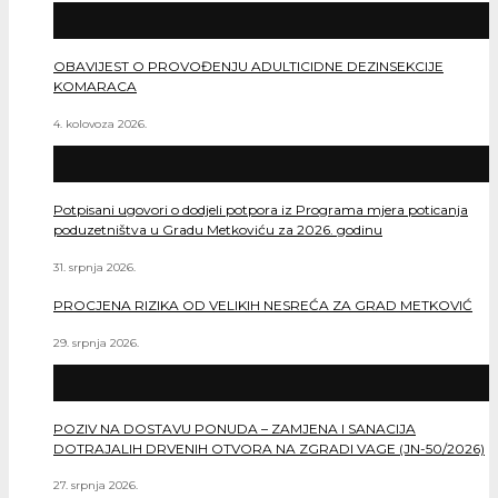
OBAVIJEST O PROVOĐENJU ADULTICIDNE DEZINSEKCIJE
KOMARACA
4. kolovoza 2026.
Potpisani ugovori o dodjeli potpora iz Programa mjera poticanja
poduzetništva u Gradu Metkoviću za 2026. godinu
31. srpnja 2026.
PROCJENA RIZIKA OD VELIKIH NESREĆA ZA GRAD METKOVIĆ
29. srpnja 2026.
POZIV NA DOSTAVU PONUDA – ZAMJENA I SANACIJA
DOTRAJALIH DRVENIH OTVORA NA ZGRADI VAGE (JN-50/2026)
27. srpnja 2026.