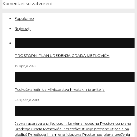
Komentari su zatvoreni.
Popularno
Najnoviji
PROSTORNI PLAN UREĐENJA GRADA METKOVIĆA
14. lipnja 2022.
Područna jedinica Ministarstva hrvatskih branitelja
23. siječnja 2019.
Javna rasprava o prijedlogu II. Izmjena i dopuna Prostornog plana
uređenja Grada Metkovića i Strateške studije procjene utjecaja na
okolipš Prijedloga II. Izmjena i dopuna Prostornog plana uređenja