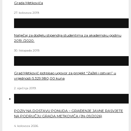
Grada Metkovića
27. kolovoza 2019.
Natječaj za dodjelu stipendija studentima za akademsku godinu
2019./2020.
30. listopada 2019.
Grad Metković potpisao ugovor za projekt “Zaželi i ostvari” u
vrijednosti 5.329.980,00 kuna
2. siječnja 2019.
POZIV NA DOSTAVU PONUDA – GRAĐENJE JAVNE RASVJETE
NA PODRUČJU GRADA METKOVIĆA (JN-09/2026)
4. kolovoza 2026.