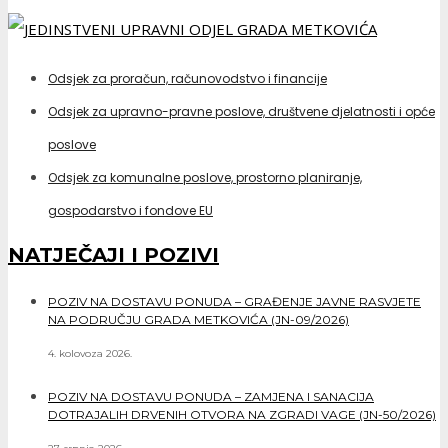
Odsjek za proračun, računovodstvo i financije
Odsjek za upravno-pravne poslove, društvene djelatnosti i opće
poslove
Odsjek za komunalne poslove, prostorno planiranje,
gospodarstvo i fondove EU
NATJEČAJI I POZIVI
POZIV NA DOSTAVU PONUDA – GRAĐENJE JAVNE RASVJETE
NA PODRUČJU GRADA METKOVIĆA (JN-09/2026)
4. kolovoza 2026.
POZIV NA DOSTAVU PONUDA – ZAMJENA I SANACIJA
DOTRAJALIH DRVENIH OTVORA NA ZGRADI VAGE (JN-50/2026)