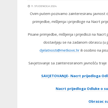
11. STUDENOGA 2024.
Ovim putem pozivamo zainteresiranu javnost da
primjedbe, mišljenja i prijedloge na Nacrt prij
Pisane primjedbe, mišljenja i prijedlozi na Nacrt 
dostavljaju se na zadanom obrascu (u p
djelatnosti@metkovic.hr
ili osobno na pi
Savjetovanje sa zainteresiranom javnošću traje
SAVJETOVANJE- Nacrt prijedloga Odluk
Nacrt prijedloga Odluke o suf
Obrazac su