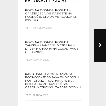
NATJEČAJI I POZIVI
POZIV NA DOSTAVU PONUDA –
GRAĐENJE JAVNE RASVJETE NA
PODRUČJU GRADA METKOVIĆA (JN-
09/2026)
4. KOLOVOZA 2026.
POZIV NA DOSTAVU PONUDA –
ZAMJENA I SANACIJA DOTRAJALIH
DRVENIH OTVORA NA ZGRADI VAGE
(JN-50/2026)
27. SRPNJA 2026.
RANG LISTA JAVNOG POZIVA ZA
PODNOŠENJE PRIJAVA ZA DODJELU
POTPORA IZ PROGRAMA MJERA
POTICANJA PODUZETNIŠTVA U
GRADU METKOVIĆU ZA 2026. GODINU
13. SRPNJA 2026.