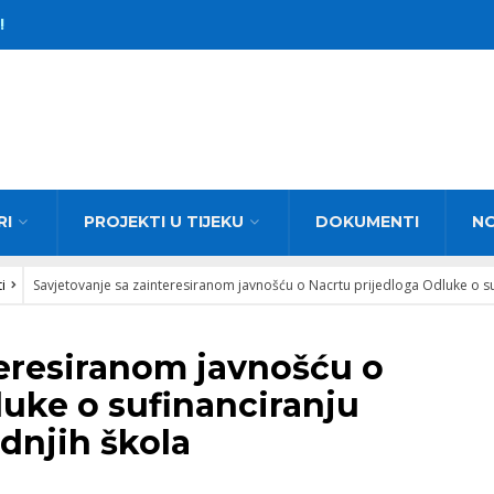
!
RI
PROJEKTI U TIJEKU
DOKUMENTI
N
i
Savjetovanje sa zainteresiranom javnošću o Nacrtu prijedloga Odluke o su
teresiranom javnošću o
luke o sufinanciranju
dnjih škola