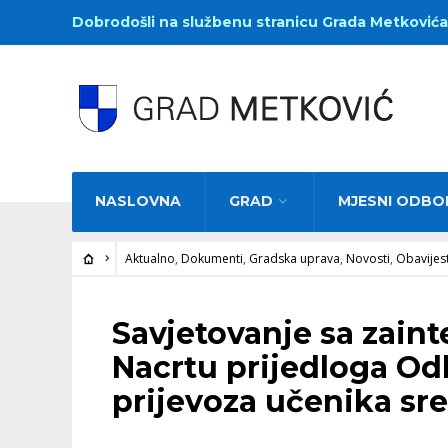
Dobrodošli na službenu stranicu Grada Metkovića
NASLOVNA
GRAD
MJESNI ODBO
Aktualno
,
Dokumenti
,
Gradska uprava
,
Novosti
,
Obavijest
AKTUALNO
•
DOKUMENTI
•
GRADSKA UPRAVA
•
NOVOSTI
•
OBAVIJESTI
Savjetovanje sa zain
Nacrtu prijedloga Od
prijevoza učenika sre