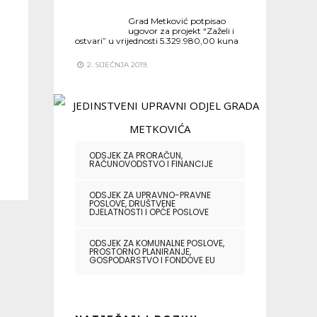
Grad Metković potpisao
ugovor za projekt “Zaželi i
ostvari” u vrijednosti 5.329.980,00 kuna
2. SIJEČNJA 2019.
ODSJEK ZA PRORAČUN,
RAČUNOVODSTVO I FINANCIJE
ODSJEK ZA UPRAVNO-PRAVNE
POSLOVE, DRUŠTVENE
DJELATNOSTI I OPĆE POSLOVE
ODSJEK ZA KOMUNALNE POSLOVE,
PROSTORNO PLANIRANJE,
GOSPODARSTVO I FONDOVE EU