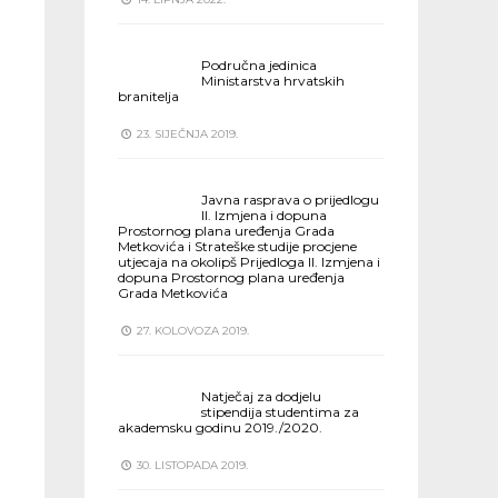
Područna jedinica
Ministarstva hrvatskih
branitelja
23. SIJEČNJA 2019.
Javna rasprava o prijedlogu
II. Izmjena i dopuna
Prostornog plana uređenja Grada
Metkovića i Strateške studije procjene
utjecaja na okolipš Prijedloga II. Izmjena i
dopuna Prostornog plana uređenja
Grada Metkovića
27. KOLOVOZA 2019.
Natječaj za dodjelu
stipendija studentima za
akademsku godinu 2019./2020.
30. LISTOPADA 2019.