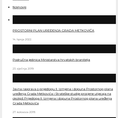
Najnoviji
PROSTORNI PLAN UREĐENJA GRADA METKOVIĆA
14. lipnja 2022.
Područna jedinica Ministarstva hrvatskih branitelja
23. siječnja 2019.
Javna rasprava o prijedlogu II. Izmjena i dopuna Prostornog plana
uređenja Grada Metkovića i Strateške studije procjene utjecaja na
okolipš Prijedloga II. Izmjena i dopuna Prostornog plana uređenja
Grada Metkovića
27. kolovoza 2019.