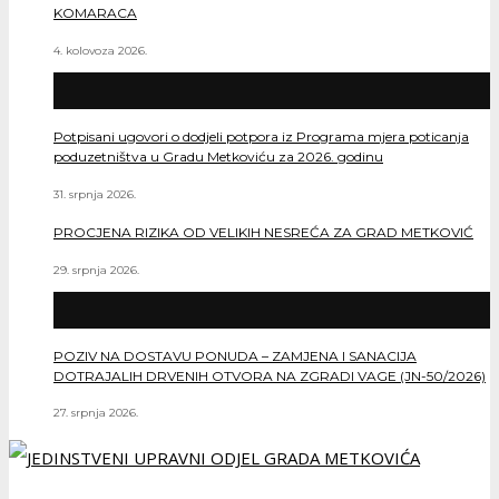
KOMARACA
4. kolovoza 2026.
Potpisani ugovori o dodjeli potpora iz Programa mjera poticanja
poduzetništva u Gradu Metkoviću za 2026. godinu
31. srpnja 2026.
PROCJENA RIZIKA OD VELIKIH NESREĆA ZA GRAD METKOVIĆ
29. srpnja 2026.
POZIV NA DOSTAVU PONUDA – ZAMJENA I SANACIJA
DOTRAJALIH DRVENIH OTVORA NA ZGRADI VAGE (JN-50/2026)
27. srpnja 2026.