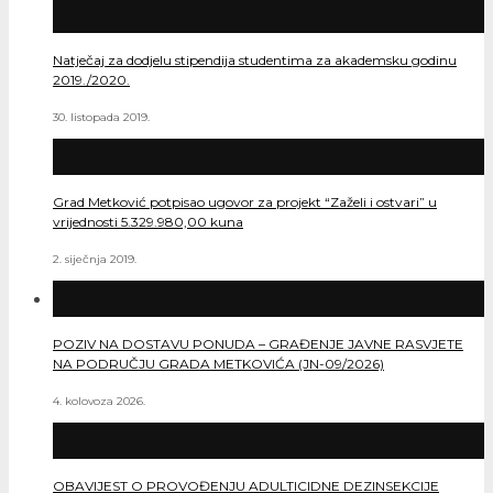
Natječaj za dodjelu stipendija studentima za akademsku godinu
2019./2020.
30. listopada 2019.
Grad Metković potpisao ugovor za projekt “Zaželi i ostvari” u
vrijednosti 5.329.980,00 kuna
2. siječnja 2019.
POZIV NA DOSTAVU PONUDA – GRAĐENJE JAVNE RASVJETE
NA PODRUČJU GRADA METKOVIĆA (JN-09/2026)
4. kolovoza 2026.
OBAVIJEST O PROVOĐENJU ADULTICIDNE DEZINSEKCIJE