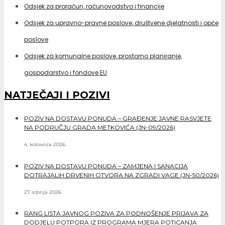
Odsjek za proračun, računovodstvo i financije
Odsjek za upravno-pravne poslove, društvene djelatnosti i opće
poslove
Odsjek za komunalne poslove, prostorno planiranje,
gospodarstvo i fondove EU
NATJEČAJI I POZIVI
POZIV NA DOSTAVU PONUDA – GRAĐENJE JAVNE RASVJETE
NA PODRUČJU GRADA METKOVIĆA (JN-09/2026)
4. kolovoza 2026.
POZIV NA DOSTAVU PONUDA – ZAMJENA I SANACIJA
DOTRAJALIH DRVENIH OTVORA NA ZGRADI VAGE (JN-50/2026)
27. srpnja 2026.
RANG LISTA JAVNOG POZIVA ZA PODNOŠENJE PRIJAVA ZA
DODJELU POTPORA IZ PROGRAMA MJERA POTICANJA