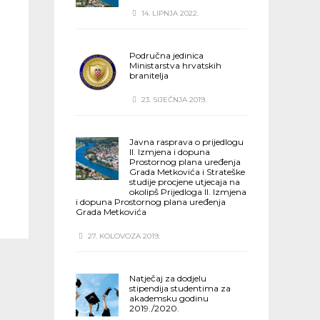
14. LIPNJA 2022.
Područna jedinica
Ministarstva hrvatskih
branitelja
23. SIJEČNJA 2019.
Javna rasprava o prijedlogu
II. Izmjena i dopuna
Prostornog plana uređenja
Grada Metkovića i Strateške
studije procjene utjecaja na
okolipš Prijedloga II. Izmjena
i dopuna Prostornog plana uređenja
Grada Metkovića
27. KOLOVOZA 2019.
Natječaj za dodjelu
stipendija studentima za
akademsku godinu
2019./2020.