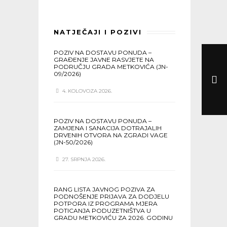
NATJEČAJI I POZIVI
POZIV NA DOSTAVU PONUDA –
GRAĐENJE JAVNE RASVJETE NA
PODRUČJU GRADA METKOVIĆA (JN-
09/2026)
4. KOLOVOZA 2026.
POZIV NA DOSTAVU PONUDA –
ZAMJENA I SANACIJA DOTRAJALIH
DRVENIH OTVORA NA ZGRADI VAGE
(JN-50/2026)
27. SRPNJA 2026.
RANG LISTA JAVNOG POZIVA ZA
PODNOŠENJE PRIJAVA ZA DODJELU
POTPORA IZ PROGRAMA MJERA
POTICANJA PODUZETNIŠTVA U
GRADU METKOVIĆU ZA 2026. GODINU