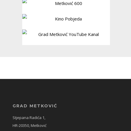
GRAD METKOVIĆ
Stjepana Radića 1,
HR-20350, Metković