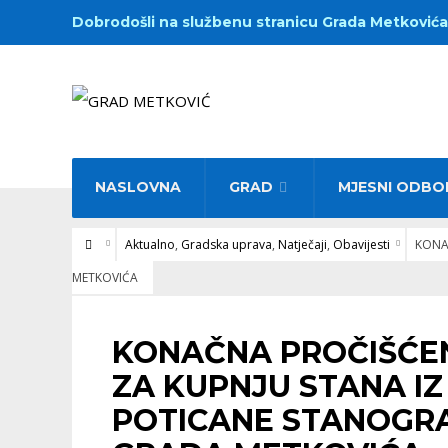
Dobrodošli na službenu stranicu Grada Metkovića
NASLOVNA
GRAD
MJESNI ODBO
Aktualno
,
Gradska uprava
,
Natječaji
,
Obavijesti
KONA
METKOVIĆA
AKTUALNO
•
GRADSKA UPRAVA
•
NATJEČAJI
•
OBAVIJESTI
KONAČNA PROČIŠĆEN
ZA KUPNJU STANA I
POTICANE STANOGR