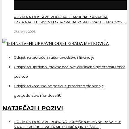
POZIV NA DOSTAVU PONUDA – ZAMJENA I SANACIJA
DOTRAJALIH DRVENIH OTVORA NA ZGRADI VAGE (JN-50/2026)
27. srpnja 2026.
Odsjek za proračun, računovodstvo i financije
Odsjek za upravno-pravne poslove, društvene djelatnosti i opće
poslove
Odsjek za komunalne poslove, prostorno planiranje,
gospodarstvo i fondove EU
NATJEČAJI I POZIVI
POZIV NA DOSTAVU PONUDA – GRAĐENJE JAVNE RASVJETE
NA PODRUČJU GRADA METKOVIĆA (JN-09/2026)