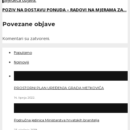
Slijedeća objava:
POZIV NA DOSTAVU PONUDA – RADOVI NA MJERAMA ZA...
Povezane objave
Komentari su zatvoreni.
Popularno
Najnoviji
PROSTORNI PLAN UREĐENJA GRADA METKOVIĆA
14. lipnja 2022.
Područna jedinica Ministarstva hrvatskih branitelja
23. siječnja 2019.