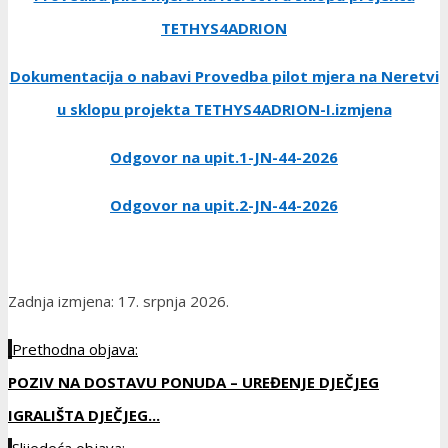
TETHYS4ADRION
Dokumentacija o nabavi Provedba pilot mjera na Neretvi
u sklopu projekta TETHYS4ADRION-I.izmjena
Odgovor na upit.1-JN-44-2026
Odgovor na upit.2-JN-44-2026
Zadnja izmjena: 17. srpnja 2026.
Prethodna objava:
POZIV NA DOSTAVU PONUDA – UREĐENJE DJEČJEG
IGRALIŠTA DJEČJEG...