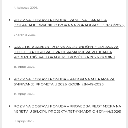
4. kolovoza 2026.
POZIV NA DOSTAVU PONUDA – ZAMJENA I SANACIJA
DOTRAJALIH DRVENIH OTVORA NA ZGRADI VAGE (JN-50/2026)
27. srpnja 2026.
RANG LISTA JAVNOG POZIVA ZA PODNOŠENJE PRIJAVA ZA
DODJELU POTPORA IZ PROGRAMA MJERA POTICANJA
PODUZETNIŠTVA U GRADU METKOVIĆU ZA 2026. GODINU
13. srpnja 2026.
POZIV NA DOSTAVU PONUDA – RADOVI NA MJERAMA ZA
SMIRIVANJE PROMETA U 2026. GODINI (JN-49-2026)
13. srpnja 2026.
POZIV NA DOSTAVU PONUDA – PROVEDBA PILOT MJERA NA
NERETVI U SKLOPU PROJEKTA TETHYS4ADRION (JN-44/2026)
9. srpnja 2026.