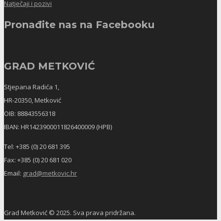
Natječaji i pozivi
Pronađite nas na Facebooku
GRAD METKOVIĆ
Stjepana Radića 1,
HR-20350, Metković
OIB: 88843556318
IBAN: HR1423900011826400009 (HPB)
Tel: +385 (0) 20 681 395
Fax: +385 (0) 20 681 020
Email:
grad@metkovic.hr
Grad Metković © 2025. Sva prava pridržana.