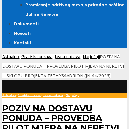
Promicanje održivog razvoja prirodne baštine
doline Neretve
Dokumenti
Novosti
Kontakt
Aktualno
,
Gradska uprava
,
Javna nabava
,
Natječaji
POZIV NA
DOSTAVU PONUDA – PROVEDBA PILOT MJERA NA NERETVI
U SKLOPU PROJEKTA TETHYS4ADRION (JN-44/2026)
Aktualno
•
Gradska uprava
•
Javna nabava
•
Natječaji
POZIV NA DOSTAVU
PONUDA – PROVEDBA
PILOT MJERA NA NERETVI