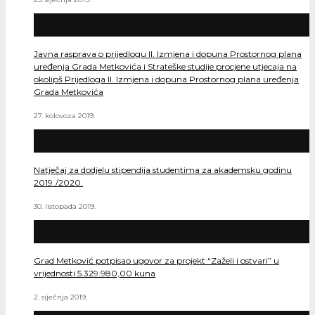
Javna rasprava o prijedlogu II. Izmjena i dopuna Prostornog plana
uređenja Grada Metkovića i Strateške studije procjene utjecaja na
okolipš Prijedloga II. Izmjena i dopuna Prostornog plana uređenja
Grada Metkovića
27. kolovoza 2019.
Natječaj za dodjelu stipendija studentima za akademsku godinu
2019./2020.
30. listopada 2019.
Grad Metković potpisao ugovor za projekt “Zaželi i ostvari” u
vrijednosti 5.329.980,00 kuna
2. siječnja 2019.