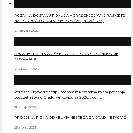
POZIV NA DOSTAVU PONUDA – GRAĐENJE JAVNE RASVJETE
NA PODRUČJU GRADA METKOVIĆA (JN-09/2026)
4. kolovoza 2026.
OBAVIJEST O PROVOĐENJU ADULTICIDNE DEZINSEKCIJE
KOMARACA
4. kolovoza 2026.
Potpisani ugovori o dodjeli potpora iz Programa mjera poticanja
poduzetništva u Gradu Metkoviću za 2026. godinu
31. srpnja 2026.
PROCJENA RIZIKA OD VELIKIH NESREĆA ZA GRAD METKOVIĆ
29. srpnja 2026.