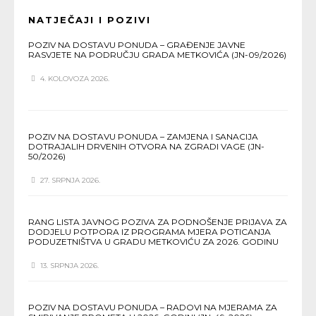
NATJEČAJI I POZIVI
POZIV NA DOSTAVU PONUDA – GRAĐENJE JAVNE
RASVJETE NA PODRUČJU GRADA METKOVIĆA (JN-09/2026)
4. KOLOVOZA 2026.
POZIV NA DOSTAVU PONUDA – ZAMJENA I SANACIJA
DOTRAJALIH DRVENIH OTVORA NA ZGRADI VAGE (JN-
50/2026)
27. SRPNJA 2026.
RANG LISTA JAVNOG POZIVA ZA PODNOŠENJE PRIJAVA ZA
DODJELU POTPORA IZ PROGRAMA MJERA POTICANJA
PODUZETNIŠTVA U GRADU METKOVIĆU ZA 2026. GODINU
13. SRPNJA 2026.
POZIV NA DOSTAVU PONUDA – RADOVI NA MJERAMA ZA