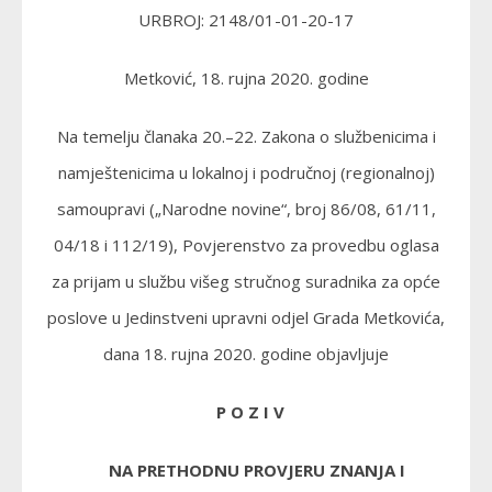
URBROJ: 2148/01-01-20-17
Metković, 18. rujna 2020. godine
Na temelju članaka 20.–22. Zakona o službenicima i
namještenicima u lokalnoj i područnoj (regionalnoj)
samoupravi („Narodne novine“, broj 86/08, 61/11,
04/18 i 112/19), Povjerenstvo za provedbu oglasa
za prijam u službu višeg stručnog suradnika za opće
poslove u Jedinstveni upravni odjel Grada Metkovića,
dana 18. rujna 2020. godine objavljuje
P O Z I V
NA PRETHODNU PROVJERU ZNANJA I