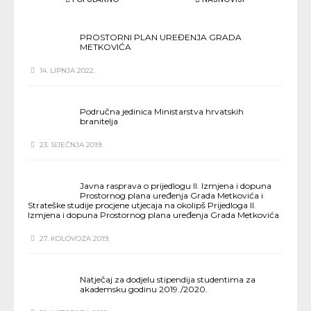
PROSTORNI PLAN UREĐENJA GRADA
METKOVIĆA
14. LIPNJA 2022.
Područna jedinica Ministarstva hrvatskih
branitelja
23. SIJEČNJA 2019.
Javna rasprava o prijedlogu II. Izmjena i dopuna
Prostornog plana uređenja Grada Metkovića i
Strateške studije procjene utjecaja na okolipš Prijedloga II.
Izmjena i dopuna Prostornog plana uređenja Grada Metkovića
27. KOLOVOZA 2019.
Natječaj za dodjelu stipendija studentima za
akademsku godinu 2019./2020.