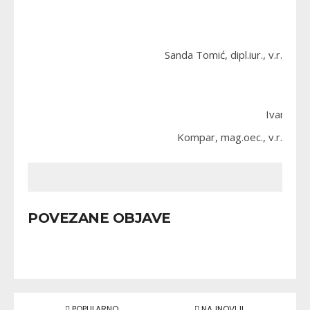
Sanda Tomić, dipl.iur., v.r.
Ivan
Kompar, mag.oec., v.r.
POVEZANE OBJAVE
POPULARNO
NAJNOVIJI