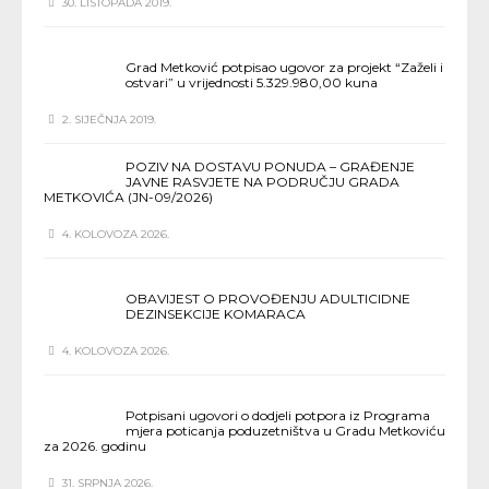
30. LISTOPADA 2019.
Grad Metković potpisao ugovor za projekt “Zaželi i
ostvari” u vrijednosti 5.329.980,00 kuna
2. SIJEČNJA 2019.
POZIV NA DOSTAVU PONUDA – GRAĐENJE
JAVNE RASVJETE NA PODRUČJU GRADA
METKOVIĆA (JN-09/2026)
4. KOLOVOZA 2026.
OBAVIJEST O PROVOĐENJU ADULTICIDNE
DEZINSEKCIJE KOMARACA
4. KOLOVOZA 2026.
Potpisani ugovori o dodjeli potpora iz Programa
mjera poticanja poduzetništva u Gradu Metkoviću
za 2026. godinu
31. SRPNJA 2026.