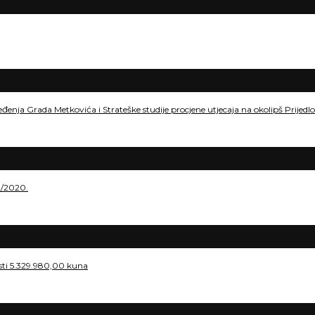
eđenja Grada Metkovića i Strateške studije procjene utjecaja na okolipš Prije
./2020.
osti 5.329.980,00 kuna