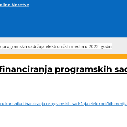
doline Neretve
ja programskih sadržaja elektroničkih medija u 2022. godini
financiranja programskih sa
ru korisnika financiranja programskih sadržaja elektroničkih medija