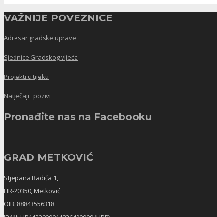
VAŽNIJE POVEZNICE
Adresar gradske uprave
Sjednice Gradskog vijeća
Projekti u tijeku
Natječaji i pozivi
Pronađite nas na Facebooku
GRAD METKOVIĆ
Stjepana Radića 1,
HR-20350, Metković
OIB: 88843556318
IBAN: HR1423900011826400009 (HPB)