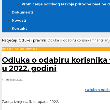
Promicanje održivog razvoja prirodne baštine 
Dokumenti
Novosti
Kontakt
Natječaji
,
Odluke i pravilnici
Odluka o odabiru korisnika financiran
Natječaji
•
Odluke i pravilnici
Odluka o odabiru korisnika 
u 2022. godini
4. listopada 2022.
Odluka o odabi
Zadnja izmjena: 5. listopada 2022.