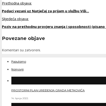
Prethodna objava:
Podaci vezani uz Natječaj za prijam u službu Viši...
Slijedeća objava:
Poziv na prethodnu provjeru znanja i sposobnosti (pisano 
Povezane objave
Komentari su zatvoreni.
Popularno
Najnoviji
PROSTORNI PLAN UREĐENJA GRADA METKOVIĆA
14. lipnja 2022.