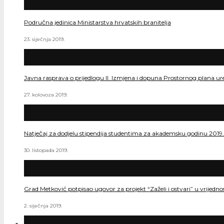
Područna jedinica Ministarstva hrvatskih branitelja
23. siječnja 2019.
Javna rasprava o prijedlogu II. Izmjena i dopuna Prostornog plana ur
27. kolovoza 2019.
Natječaj za dodjelu stipendija studentima za akademsku godinu 2019
30. listopada 2019.
Grad Metković potpisao ugovor za projekt “Zaželi i ostvari” u vrijedn
2. siječnja 2019.