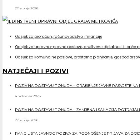
27. srpnja 2026.
Odsjek za proračun, računovodstvo i financije
Odsjek za upravno-pravne poslove, društvene djelatnosti i opće 
Odsjek za komunalne poslove, prostorno planiranje, gospodarstvo
NATJEČAJI I POZIVI
POZIV NA DOSTAVU PONUDA – GRAĐENJE JAVNE RASVJETE NA 
4. kolovoza 2026.
POZIV NA DOSTAVU PONUDA – ZAMJENA I SANACIJA DOTRAJALI
27. srpnja 2026.
RANG LISTA JAVNOG POZIVA ZA PODNOŠENJE PRIJAVA ZA DO