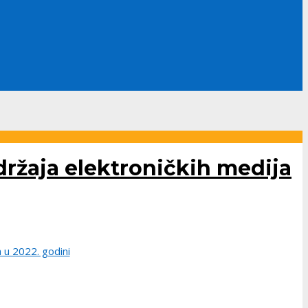
držaja elektroničkih medija
 u 2022. godini