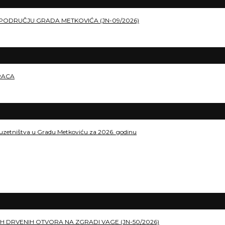
PODRUČJU GRADA METKOVIĆA (JN-09/2026)
RACA
duzetništva u Gradu Metkoviću za 2026. godinu
H DRVENIH OTVORA NA ZGRADI VAGE (JN-50/2026)