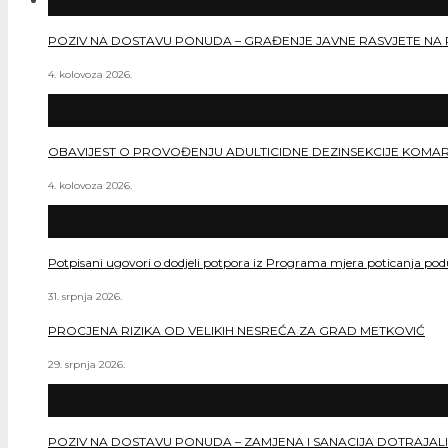
POZIV NA DOSTAVU PONUDA – GRAĐENJE JAVNE RASVJETE NA 
4. kolovoza 2026.
OBAVIJEST O PROVOĐENJU ADULTICIDNE DEZINSEKCIJE KOMA
4. kolovoza 2026.
Potpisani ugovori o dodjeli potpora iz Programa mjera poticanja po
31. srpnja 2026.
PROCJENA RIZIKA OD VELIKIH NESREĆA ZA GRAD METKOVIĆ
29. srpnja 2026.
POZIV NA DOSTAVU PONUDA – ZAMJENA I SANACIJA DOTRAJALI