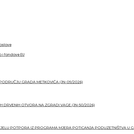
poslove
 i fondove EU
PODRUČJU GRADA METKOVIĆA (JN-09/2026)
H DRVENIH OTVORA NA ZGRADI VAGE (JN-50/2026)
DJELU POTPORA IZ PROGRAMA MJERA POTICANJA PODUZETNIŠTVA U G