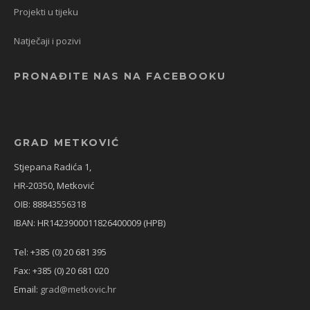
Projekti u tijeku
Natječaji i pozivi
PRONAĐITE NAS NA FACEBOOKU
GRAD METKOVIĆ
Stjepana Radića 1,
HR-20350, Metković
OIB: 88843556318
IBAN: HR1423900011826400009 (HPB)
Tel: +385 (0) 20 681 395
Fax: +385 (0) 20 681 020
Email:
grad@metkovic.hr