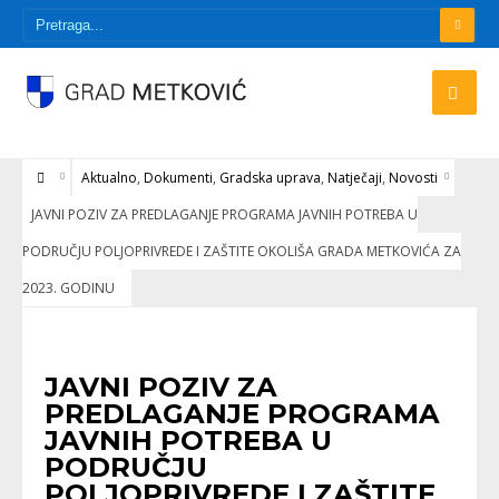
Aktualno
,
Dokumenti
,
Gradska uprava
,
Natječaji
,
Novosti
JAVNI POZIV ZA PREDLAGANJE PROGRAMA JAVNIH POTREBA U
PODRUČJU POLJOPRIVREDE I ZAŠTITE OKOLIŠA GRADA METKOVIĆA ZA
2023. GODINU
AKTUALNO
•
DOKUMENTI
•
GRADSKA UPRAVA
•
NATJEČAJI
•
NOVOSTI
JAVNI POZIV ZA
PREDLAGANJE PROGRAMA
JAVNIH POTREBA U
PODRUČJU
POLJOPRIVREDE I ZAŠTITE