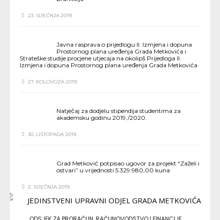
23. SIJEČNJA 2019.
Javna rasprava o prijedlogu II. Izmjena i dopuna
Prostornog plana uređenja Grada Metkovića i
Strateške studije procjene utjecaja na okolipš Prijedloga II.
Izmjena i dopuna Prostornog plana uređenja Grada Metkovića
27. KOLOVOZA 2019.
Natječaj za dodjelu stipendija studentima za
akademsku godinu 2019./2020.
30. LISTOPADA 2019.
Grad Metković potpisao ugovor za projekt “Zaželi i
ostvari” u vrijednosti 5.329.980,00 kuna
2. SIJEČNJA 2019.
ODSJEK ZA PRORAČUN, RAČUNOVODSTVO I FINANCIJE